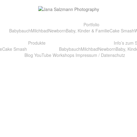
Portfolio
Babybauch
Milchbad
Newborn
Baby, Kinder & Familie
Cake Smash
W
Produkte
Info’s zum 
e
Cake Smash
Babybauch
Milchbad
Newborn
Baby, Kind
Blog
YouTube
Workshops
Impressum / Datenschutz