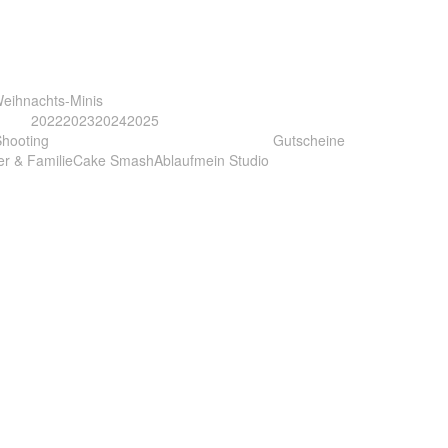
eihnachts-Minis
2022
2023
2024
2025
Shooting
Gutscheine
er & Familie
Cake Smash
Ablauf
mein Studio