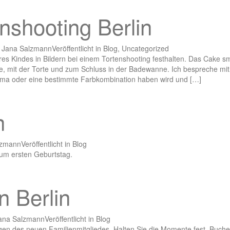
shooting Berlin
Jana Salzmann
Veröffentlicht in
Blog
,
Uncategorized
es Kindes in Bildern bei einem Tortenshooting festhalten. Das Cake 
orte, mit der Torte und zum Schluss in der Badewanne. Ich bespreche mit
ema oder eine bestimmte Farbkombination haben wird und […]
n
lzmann
Veröffentlicht in
Blog
zum ersten Geburtstag.
n Berlin
ana Salzmann
Veröffentlicht in
Blog
en des neuen Familienmitgliedes. Halten Sie die Momente fest. Buche