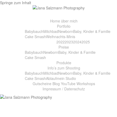
Springe zum Inhalt
Home
über mich
Portfolio
Babybauch
Milchbad
Newborn
Baby, Kinder & Familie
Cake Smash
Weihnachts-Minis
2022
2023
2024
2025
Preise
Babybauch
Newborn
Baby, Kinder & Familie
Cake Smash
Produkte
Info’s zum Shooting
Babybauch
Milchbad
Newborn
Baby, Kinder & Familie
Cake Smash
Ablauf
mein Studio
Gutscheine
Blog
YouTube
Workshops
Impressum / Datenschutz