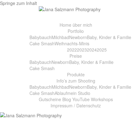
Springe zum Inhalt
Home
über mich
Portfolio
Babybauch
Milchbad
Newborn
Baby, Kinder & Familie
Cake Smash
Weihnachts-Minis
2022
2023
2024
2025
Preise
Babybauch
Newborn
Baby, Kinder & Familie
Cake Smash
Produkte
Info’s zum Shooting
Babybauch
Milchbad
Newborn
Baby, Kinder & Familie
Cake Smash
Ablauf
mein Studio
Gutscheine
Blog
YouTube
Workshops
Impressum / Datenschutz