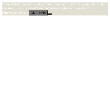
Stolz präsentiert von WordPress
|
Theme:
Sydney
by aThemes.
Diese Website benutzt Cookies. Wenn Sie damit nicht einverstanden sind,
verlassen Sie bitte diese Seite, andernfalls gehen wir von Ihrem
Einverständnis aus.
OK
Nein