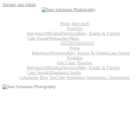
Springe zum Inhalt
Home
über mich
Portfolio
Babybauch
Milchbad
Newborn
Baby, Kinder & Familie
Cake Smash
Weihnachts-Minis
2022
2023
2024
2025
Preise
Babybauch
Newborn
Baby, Kinder & Familie
Cake Smash
Produkte
Info’s zum Shooting
Babybauch
Milchbad
Newborn
Baby, Kinder & Familie
Cake Smash
Ablauf
mein Studio
Gutscheine
Blog
YouTube
Workshops
Impressum / Datenschutz