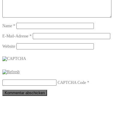
Name
*
E-Mail-Adresse
*
Website
CAPTCHA Code
*