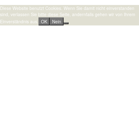
Stolz präsentiert von WordPress
|
Theme:
Sydney
by aThemes.
Diese Website benutzt Cookies. Wenn Sie damit nicht einverstanden
sind, verlassen Sie bitte diese Seite, andernfalls gehen wir von Ihrem
Einverständnis aus.
OK
Nein