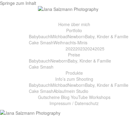
Springe zum Inhalt
Home
über mich
Portfolio
Babybauch
Milchbad
Newborn
Baby, Kinder & Familie
Cake Smash
Weihnachts-Minis
2022
2023
2024
2025
Preise
Babybauch
Newborn
Baby, Kinder & Familie
Cake Smash
Produkte
Info’s zum Shooting
Babybauch
Milchbad
Newborn
Baby, Kinder & Familie
Cake Smash
Ablauf
mein Studio
Gutscheine
Blog
YouTube
Workshops
Impressum / Datenschutz