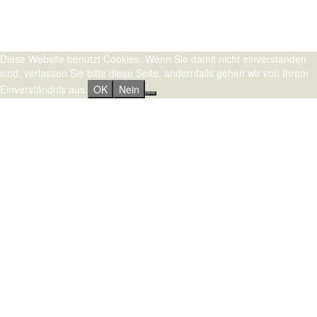
Stolz präsentiert von WordPress
|
Theme:
Sydney
by aThemes.
Diese Website benutzt Cookies. Wenn Sie damit nicht einverstanden
sind, verlassen Sie bitte diese Seite, andernfalls gehen wir von Ihrem
Einverständnis aus.
OK
Nein