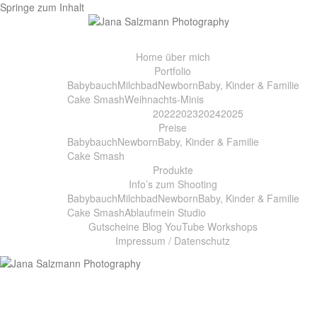
Springe zum Inhalt
Home
über mich
Portfolio
Babybauch
Milchbad
Newborn
Baby, Kinder & Familie
Cake Smash
Weihnachts-Minis
2022
2023
2024
2025
Preise
Babybauch
Newborn
Baby, Kinder & Familie
Cake Smash
Produkte
Info’s zum Shooting
Babybauch
Milchbad
Newborn
Baby, Kinder & Familie
Cake Smash
Ablauf
mein Studio
Gutscheine
Blog
YouTube
Workshops
Impressum / Datenschutz