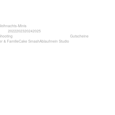
eihnachts-Minis
2022
2023
2024
2025
Shooting
Gutscheine
er & Familie
Cake Smash
Ablauf
mein Studio