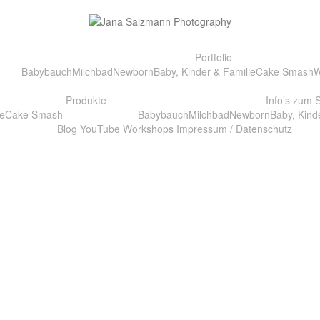
Portfolio
Babybauch
Milchbad
Newborn
Baby, Kinder & Familie
Cake Smash
W
Produkte
Info’s zum 
e
Cake Smash
Babybauch
Milchbad
Newborn
Baby, Kind
Blog
YouTube
Workshops
Impressum / Datenschutz