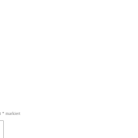
it
*
markiert