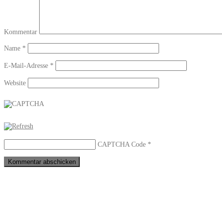
Kommentar
Name
*
E-Mail-Adresse
*
Website
CAPTCHA Code
*