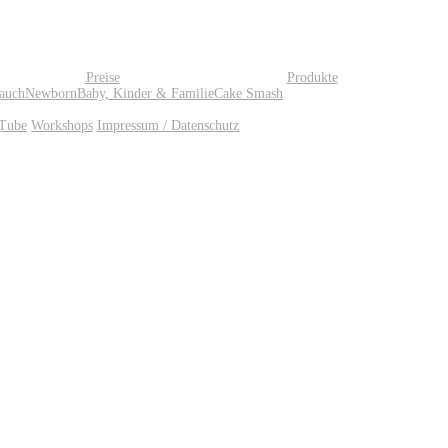
Preise
Produkte
auch
Newborn
Baby, Kinder & Familie
Cake Smash
Tube
Workshops
Impressum / Datenschutz