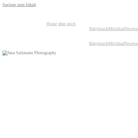
Springe zum Inhalt
Home
über mich
Babybauch
Milchbad
Newbo
Babybauch
Milchbad
Newbo