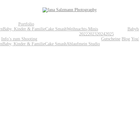
Portfolio
rn
Baby, Kinder & Familie
Cake Smash
Weihnachts-Minis
Babyb
2022
2023
2024
2025
Info’s zum Shooting
Gutscheine
Blog
You
rn
Baby, Kinder & Familie
Cake Smash
Ablauf
mein Studio