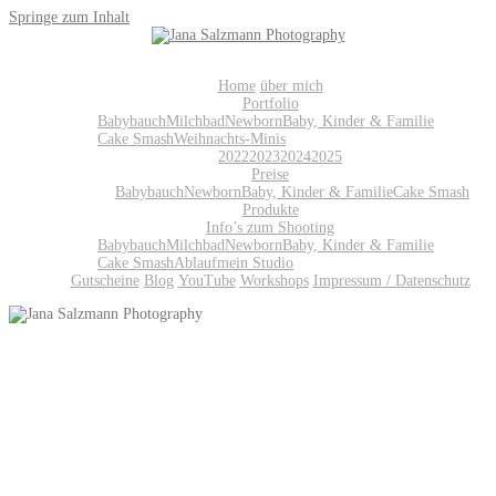
Springe zum Inhalt
Home
über mich
Portfolio
Babybauch
Milchbad
Newborn
Baby, Kinder & Familie
Cake Smash
Weihnachts-Minis
2022
2023
2024
2025
Preise
Babybauch
Newborn
Baby, Kinder & Familie
Cake Smash
Produkte
Info’s zum Shooting
Babybauch
Milchbad
Newborn
Baby, Kinder & Familie
Cake Smash
Ablauf
mein Studio
Gutscheine
Blog
YouTube
Workshops
Impressum / Datenschutz