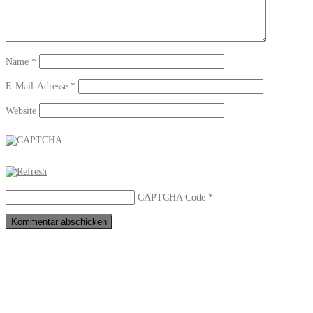
Name
*
E-Mail-Adresse
*
Website
CAPTCHA Code
*