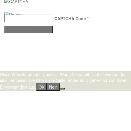
CAPTCHA Code
*
Stolz präsentiert von WordPress
|
Theme:
Sydney
by aThemes.
Diese Website benutzt Cookies. Wenn Sie damit nicht einverstanden
sind, verlassen Sie bitte diese Seite, andernfalls gehen wir von Ihrem
Einverständnis aus.
OK
Nein