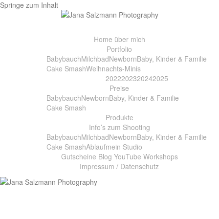
Springe zum Inhalt
Home
über mich
Portfolio
Babybauch
Milchbad
Newborn
Baby, Kinder & Familie
Cake Smash
Weihnachts-Minis
2022
2023
2024
2025
Preise
Babybauch
Newborn
Baby, Kinder & Familie
Cake Smash
Produkte
Info’s zum Shooting
Babybauch
Milchbad
Newborn
Baby, Kinder & Familie
Cake Smash
Ablauf
mein Studio
Gutscheine
Blog
YouTube
Workshops
Impressum / Datenschutz