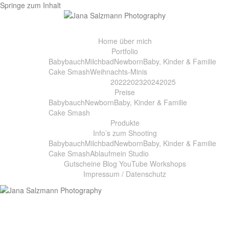
Springe zum Inhalt
Home
über mich
Portfolio
Babybauch
Milchbad
Newborn
Baby, Kinder & Familie
Cake Smash
Weihnachts-Minis
2022
2023
2024
2025
Preise
Babybauch
Newborn
Baby, Kinder & Familie
Cake Smash
Produkte
Info’s zum Shooting
Babybauch
Milchbad
Newborn
Baby, Kinder & Familie
Cake Smash
Ablauf
mein Studio
Gutscheine
Blog
YouTube
Workshops
Impressum / Datenschutz