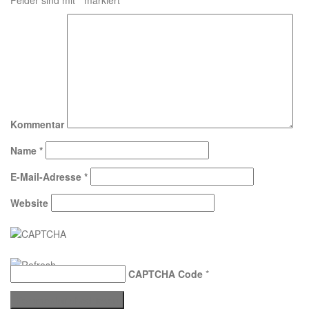
Felder sind mit
*
markiert
Kommentar
Name
*
E-Mail-Adresse
*
Website
CAPTCHA Code
*