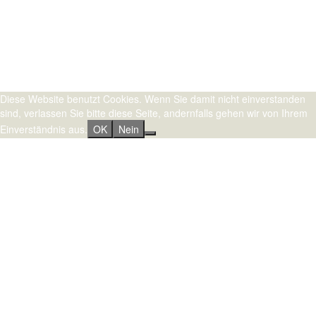
Stolz präsentiert von WordPress
|
Theme:
Sydney
by aThemes.
Diese Website benutzt Cookies. Wenn Sie damit nicht einverstanden
sind, verlassen Sie bitte diese Seite, andernfalls gehen wir von Ihrem
Einverständnis aus.
OK
Nein