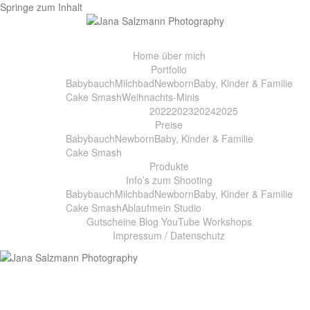
Springe zum Inhalt
Home
über mich
Portfolio
Babybauch
Milchbad
Newborn
Baby, Kinder & Familie
Cake Smash
Weihnachts-Minis
2022
2023
2024
2025
Preise
Babybauch
Newborn
Baby, Kinder & Familie
Cake Smash
Produkte
Info’s zum Shooting
Babybauch
Milchbad
Newborn
Baby, Kinder & Familie
Cake Smash
Ablauf
mein Studio
Gutscheine
Blog
YouTube
Workshops
Impressum / Datenschutz