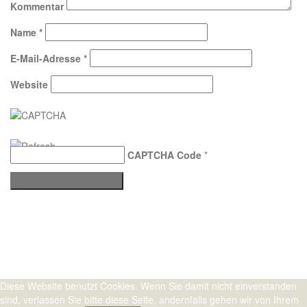
Kommentar
Name
*
E-Mail-Adresse
*
Website
CAPTCHA Code
*
Stolz präsentiert von WordPress
|
Theme:
Sydney
by aThemes.
Diese Website benutzt Cookies. Wenn Sie damit nicht einverstanden
sind, verlassen Sie bitte diese Seite, andernfalls gehen wir von Ihrem