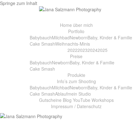
Springe zum Inhalt
Home
über mich
Portfolio
Babybauch
Milchbad
Newborn
Baby, Kinder & Familie
Cake Smash
Weihnachts-Minis
2022
2023
2024
2025
Preise
Babybauch
Newborn
Baby, Kinder & Familie
Cake Smash
Produkte
Info’s zum Shooting
Babybauch
Milchbad
Newborn
Baby, Kinder & Familie
Cake Smash
Ablauf
mein Studio
Gutscheine
Blog
YouTube
Workshops
Impressum / Datenschutz