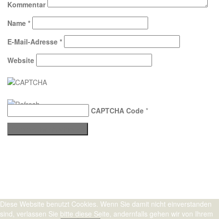
Kommentar
Name
*
E-Mail-Adresse
*
Website
CAPTCHA Code
*
Stolz präsentiert von WordPress
|
Theme:
Sydney
by aThemes.
Diese Website benutzt Cookies. Wenn Sie damit nicht einverstanden
sind, verlassen Sie bitte diese Seite, andernfalls gehen wir von Ihrem