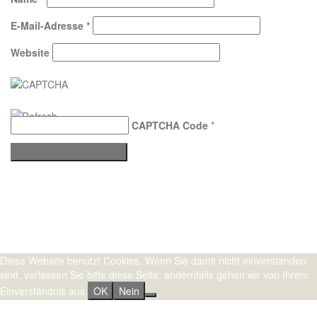
E-Mail-Adresse
*
Website
CAPTCHA Code
*
Stolz präsentiert von WordPress
|
Theme:
Sydney
by aThemes.
Diese Website benutzt Cookies. Wenn Sie damit nicht einverstanden
sind, verlassen Sie bitte diese Seite, andernfalls gehen wir von Ihrem
Einverständnis aus.
OK
Nein