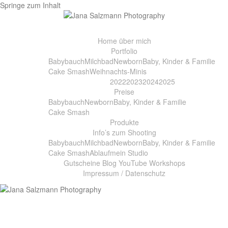
Springe zum Inhalt
Home
über mich
Portfolio
Babybauch
Milchbad
Newborn
Baby, Kinder & Familie
Cake Smash
Weihnachts-Minis
2022
2023
2024
2025
Preise
Babybauch
Newborn
Baby, Kinder & Familie
Cake Smash
Produkte
Info’s zum Shooting
Babybauch
Milchbad
Newborn
Baby, Kinder & Familie
Cake Smash
Ablauf
mein Studio
Gutscheine
Blog
YouTube
Workshops
Impressum / Datenschutz