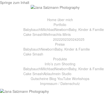
Springe zum Inhalt
Home
über mich
Portfolio
Babybauch
Milchbad
Newborn
Baby, Kinder & Familie
Cake Smash
Weihnachts-Minis
2022
2023
2024
2025
Preise
Babybauch
Newborn
Baby, Kinder & Familie
Cake Smash
Produkte
Info’s zum Shooting
Babybauch
Milchbad
Newborn
Baby, Kinder & Familie
Cake Smash
Ablauf
mein Studio
Gutscheine
Blog
YouTube
Workshops
Impressum / Datenschutz