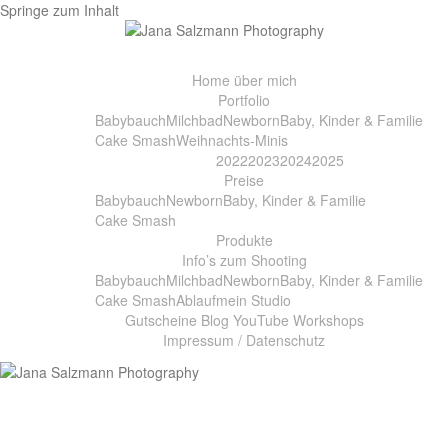
Springe zum Inhalt
Home
über mich
Portfolio
Babybauch
Milchbad
Newborn
Baby, Kinder & Familie
Cake Smash
Weihnachts-Minis
2022
2023
2024
2025
Preise
Babybauch
Newborn
Baby, Kinder & Familie
Cake Smash
Produkte
Info’s zum Shooting
Babybauch
Milchbad
Newborn
Baby, Kinder & Familie
Cake Smash
Ablauf
mein Studio
Gutscheine
Blog
YouTube
Workshops
Impressum / Datenschutz