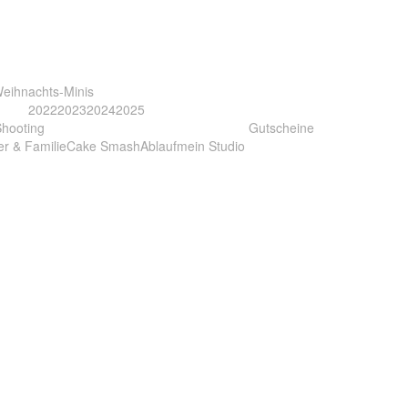
eihnachts-Minis
2022
2023
2024
2025
Shooting
Gutscheine
er & Familie
Cake Smash
Ablauf
mein Studio