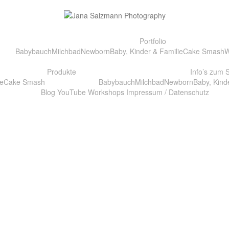
Portfolio
Babybauch
Milchbad
Newborn
Baby, Kinder & Familie
Cake Smash
W
Produkte
Info’s zum 
e
Cake Smash
Babybauch
Milchbad
Newborn
Baby, Kind
Blog
YouTube
Workshops
Impressum / Datenschutz