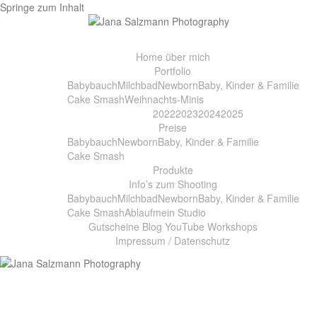
Springe zum Inhalt
Home
über mich
Portfolio
Babybauch
Milchbad
Newborn
Baby, Kinder & Familie
Cake Smash
Weihnachts-Minis
2022
2023
2024
2025
Preise
Babybauch
Newborn
Baby, Kinder & Familie
Cake Smash
Produkte
Info’s zum Shooting
Babybauch
Milchbad
Newborn
Baby, Kinder & Familie
Cake Smash
Ablauf
mein Studio
Gutscheine
Blog
YouTube
Workshops
Impressum / Datenschutz