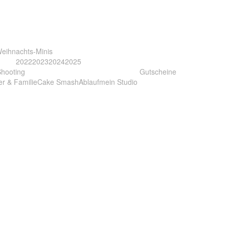
eihnachts-Minis
2022
2023
2024
2025
Shooting
Gutscheine
er & Familie
Cake Smash
Ablauf
mein Studio