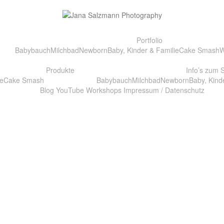
Portfolio
Babybauch
Milchbad
Newborn
Baby, Kinder & Familie
Cake Smash
W
Produkte
Info’s zum 
e
Cake Smash
Babybauch
Milchbad
Newborn
Baby, Kind
Blog
YouTube
Workshops
Impressum / Datenschutz