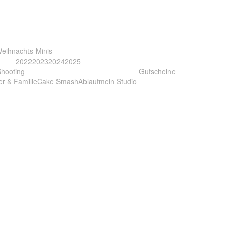
eihnachts-Minis
2022
2023
2024
2025
Shooting
Gutscheine
er & Familie
Cake Smash
Ablauf
mein Studio