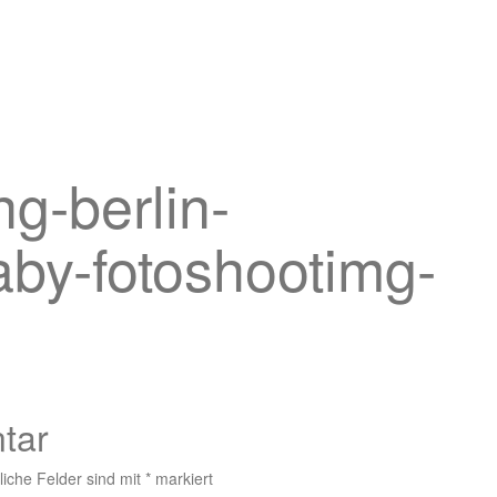
g-berlin-
aby-fotoshootimg-
tar
liche Felder sind mit
*
markiert