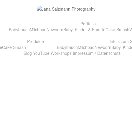
Portfolio
Babybauch
Milchbad
Newborn
Baby, Kinder & Familie
Cake Smash
W
Produkte
Info’s zum 
e
Cake Smash
Babybauch
Milchbad
Newborn
Baby, Kind
Blog
YouTube
Workshops
Impressum / Datenschutz