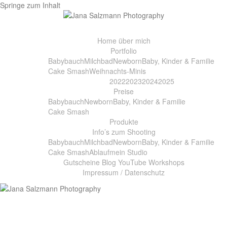
Springe zum Inhalt
Home
über mich
Portfolio
Babybauch
Milchbad
Newborn
Baby, Kinder & Familie
Cake Smash
Weihnachts-Minis
2022
2023
2024
2025
Preise
Babybauch
Newborn
Baby, Kinder & Familie
Cake Smash
Produkte
Info’s zum Shooting
Babybauch
Milchbad
Newborn
Baby, Kinder & Familie
Cake Smash
Ablauf
mein Studio
Gutscheine
Blog
YouTube
Workshops
Impressum / Datenschutz