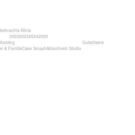
eihnachts-Minis
2022
2023
2024
2025
Shooting
Gutscheine
er & Familie
Cake Smash
Ablauf
mein Studio