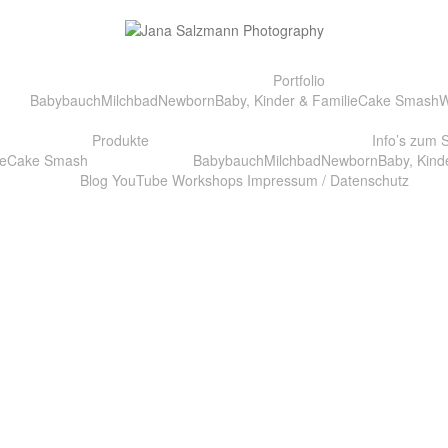
Portfolio
Babybauch
Milchbad
Newborn
Baby, Kinder & Familie
Cake Smash
W
Produkte
Info’s zum 
e
Cake Smash
Babybauch
Milchbad
Newborn
Baby, Kind
Blog
YouTube
Workshops
Impressum / Datenschutz