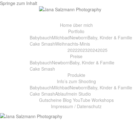
Springe zum Inhalt
Home
über mich
Portfolio
Babybauch
Milchbad
Newborn
Baby, Kinder & Familie
Cake Smash
Weihnachts-Minis
2022
2023
2024
2025
Preise
Babybauch
Newborn
Baby, Kinder & Familie
Cake Smash
Produkte
Info’s zum Shooting
Babybauch
Milchbad
Newborn
Baby, Kinder & Familie
Cake Smash
Ablauf
mein Studio
Gutscheine
Blog
YouTube
Workshops
Impressum / Datenschutz