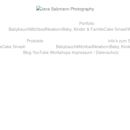
Portfolio
Babybauch
Milchbad
Newborn
Baby, Kinder & Familie
Cake Smash
W
Produkte
Info’s zum 
e
Cake Smash
Babybauch
Milchbad
Newborn
Baby, Kind
Blog
YouTube
Workshops
Impressum / Datenschutz