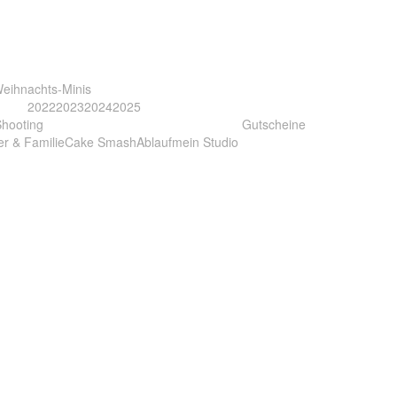
eihnachts-Minis
2022
2023
2024
2025
Shooting
Gutscheine
er & Familie
Cake Smash
Ablauf
mein Studio