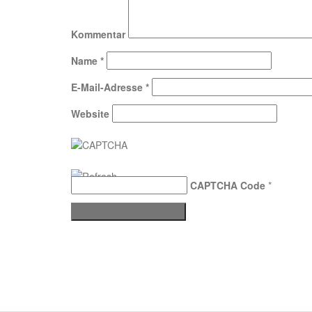
Kommentar
Name
*
E-Mail-Adresse
*
Website
CAPTCHA Code
*
Stolz präsentiert von WordPress
|
Theme:
Sydney
by 