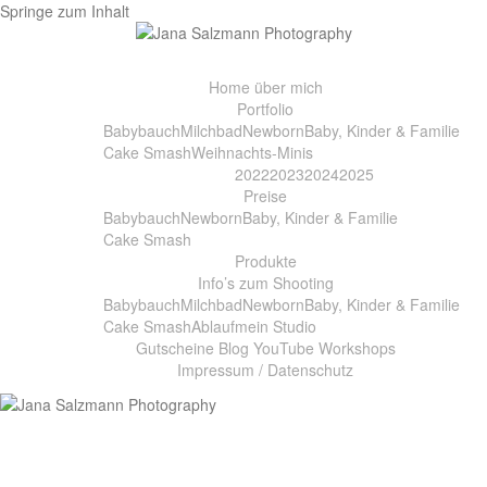
Springe zum Inhalt
Home
über mich
Portfolio
Babybauch
Milchbad
Newborn
Baby, Kinder & Familie
Cake Smash
Weihnachts-Minis
2022
2023
2024
2025
Preise
Babybauch
Newborn
Baby, Kinder & Familie
Cake Smash
Produkte
Info’s zum Shooting
Babybauch
Milchbad
Newborn
Baby, Kinder & Familie
Cake Smash
Ablauf
mein Studio
Gutscheine
Blog
YouTube
Workshops
Impressum / Datenschutz