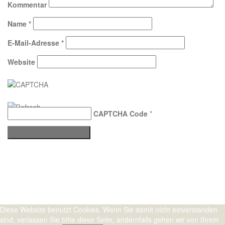
Kommentar
Name
*
E-Mail-Adresse
*
Website
CAPTCHA Code
*
Stolz präsentiert von WordPress
|
Theme:
Sydney
by aThemes.
Diese Website benutzt Cookies. Wenn Sie damit nicht einverstanden
sind, verlassen Sie bitte diese Seite, andernfalls gehen wir von Ihrem