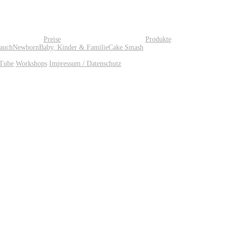
Preise
Produkte
auch
Newborn
Baby, Kinder & Familie
Cake Smash
Tube
Workshops
Impressum / Datenschutz