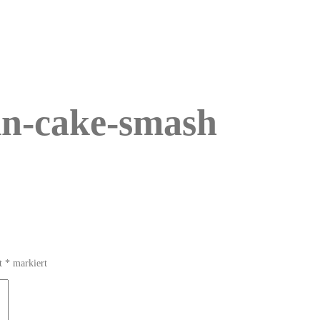
lin-cake-smash
it
*
markiert