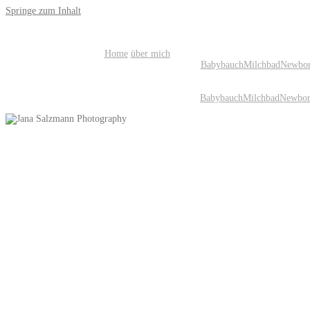
Springe zum Inhalt
Home
über mich
Babybauch
Milchbad
Newbo
Babybauch
Milchbad
Newbo