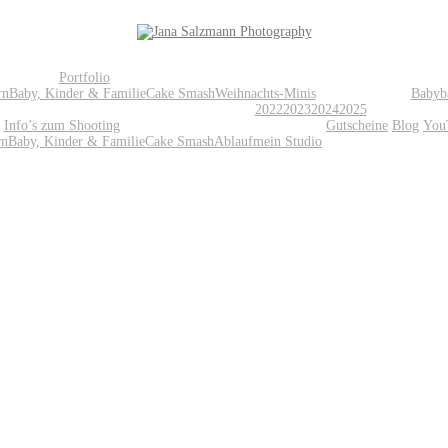
Portfolio
rn
Baby, Kinder & Familie
Cake Smash
Weihnachts-Minis
Babyb
2022
2023
2024
2025
Info’s zum Shooting
Gutscheine
Blog
You
rn
Baby, Kinder & Familie
Cake Smash
Ablauf
mein Studio