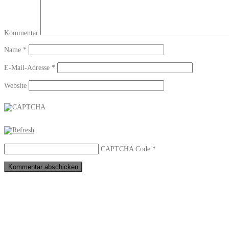
Kommentar
Name
*
E-Mail-Adresse
*
Website
CAPTCHA Code
*