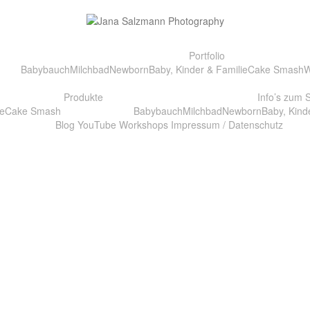
Portfolio
Babybauch
Milchbad
Newborn
Baby, Kinder & Familie
Cake Smash
W
Produkte
Info’s zum 
e
Cake Smash
Babybauch
Milchbad
Newborn
Baby, Kind
Blog
YouTube
Workshops
Impressum / Datenschutz