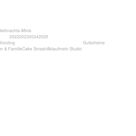
eihnachts-Minis
2022
2023
2024
2025
Shooting
Gutscheine
er & Familie
Cake Smash
Ablauf
mein Studio