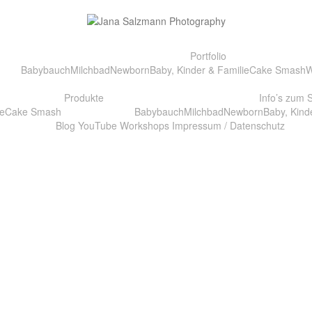
Portfolio
Babybauch
Milchbad
Newborn
Baby, Kinder & Familie
Cake Smash
W
Produkte
Info’s zum 
e
Cake Smash
Babybauch
Milchbad
Newborn
Baby, Kind
Blog
YouTube
Workshops
Impressum / Datenschutz