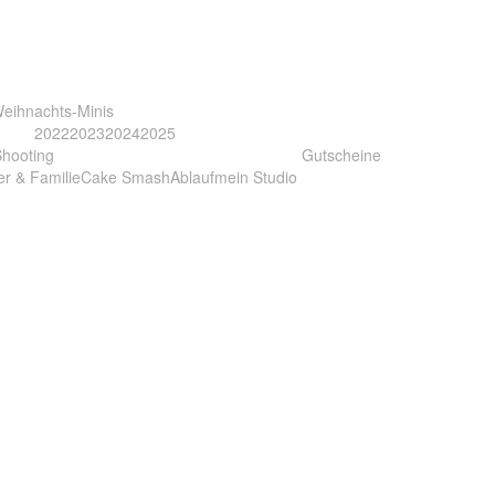
eihnachts-Minis
2022
2023
2024
2025
Shooting
Gutscheine
er & Familie
Cake Smash
Ablauf
mein Studio