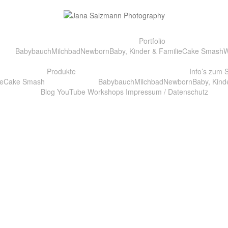
Portfolio
Babybauch
Milchbad
Newborn
Baby, Kinder & Familie
Cake Smash
W
Produkte
Info’s zum 
e
Cake Smash
Babybauch
Milchbad
Newborn
Baby, Kind
Blog
YouTube
Workshops
Impressum / Datenschutz