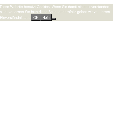
Stolz präsentiert von WordPress
|
Theme:
Sydney
by aThemes.
Diese Website benutzt Cookies. Wenn Sie damit nicht einverstanden
sind, verlassen Sie bitte diese Seite, andernfalls gehen wir von Ihrem
Einverständnis aus.
OK
Nein