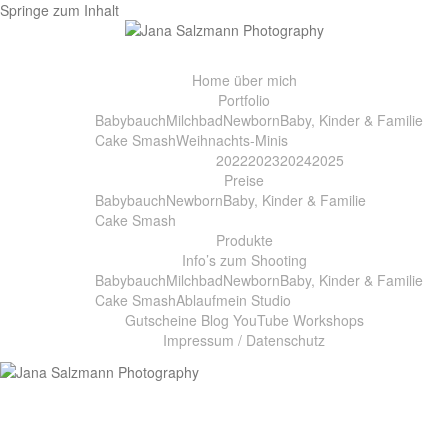
Springe zum Inhalt
Home
über mich
Portfolio
Babybauch
Milchbad
Newborn
Baby, Kinder & Familie
Cake Smash
Weihnachts-Minis
2022
2023
2024
2025
Preise
Babybauch
Newborn
Baby, Kinder & Familie
Cake Smash
Produkte
Info’s zum Shooting
Babybauch
Milchbad
Newborn
Baby, Kinder & Familie
Cake Smash
Ablauf
mein Studio
Gutscheine
Blog
YouTube
Workshops
Impressum / Datenschutz